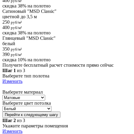
400
руб/м²
скидка 38% на полотно
Сатиновый "MSD Classic"
цветной до 3,5 м
250
руб/м²
400
руб/м²
скидка 38% на полотно
Глянцевый "MSD Classic"
белый
350
руб/м²
390
руб/м²
скидка 10% на полотно
Получите бесплатный расчет стоимости прямо сейчас
Шаг 1
из 3
Выберите тип полотна
Изменить
Выберите материал
Выберите цвет потолка
Перейти к следующему шагу
Шаг 2
из 3
Укажите параметры помещения
Изменить