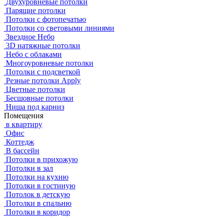
Двухуровневые потолки
Парящие потолки
Потолки с фотопечатью
Потолки со световыми линиями
Звездное Небо
3D натяжные потолки
Небо с облаками
Многоуровневые потолки
Потолки с подсветкой
Резные потолки Apply
Цветные потолки
Бесшовные потолки
Ниша под карниз
Помещения
в квартиру
Офис
Коттедж
В бассейн
Потолки в прихожую
Потолки в зал
Потолки на кухню
Потолки в гостиную
Потолок в детскую
Потолки в спальню
Потолки в коридор