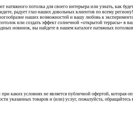
нт натяжного потолка для своего интерьера или узнать, как бу
видите, радует глаз наших довольных клиентов по всему региону
ногообразие наших возможностей и вашу любовь к эксперимента
 потолок или создать эффект солнечной «открытой террасы» в в
одных новинок, вы найдете в нашем каталоге натяжных потолков
ри каких условиях не является публичной офертой, которая опр
ти указанных товаров и (или) услуг, пожалуйста, обращайтесь