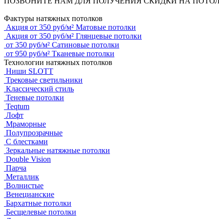
ПОЗВОНИТЕ НАМ ДЛЯ ПОЛУЧЕНИЯ СКИДКИ НА ПОТО
Фактуры натяжных потолков
Акция
от
350
руб/м²
Матовые потолки
Акция
от
350
руб/м²
Глянцевые потолки
от
350
руб/м²
Сатиновые потолки
от
950
руб/м²
Тканевые потолки
Технологии натяжных потолков
Ниши SLOTT
Трековые светильники
Классический стиль
Теневые потолки
Teqtum
Лофт
Мраморные
Полупрозрачные
С блестками
Зеркальные натяжные потолки
Double Vision
Парча
Металлик
Волнистые
Венецианские
Бархатные потолки
Бесщелевые потолки