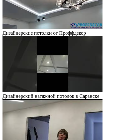
Дизайнерские потолки от Проффдекор
Дизайнерский натяжной потолок в Саранске